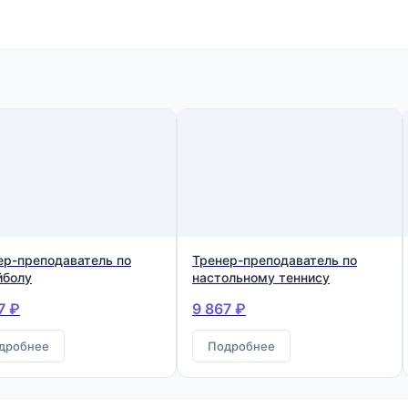
ер-преподаватель по
Тренер-преподаватель по
йболу
настольному теннису
7 ₽
9 867 ₽
дробнее
Подробнее