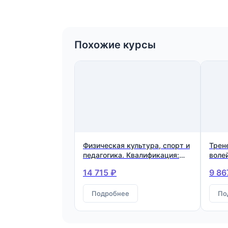
Похожие курсы
Физическая культура, спорт и
Трен
педагогика. Квалификация:
воле
Тренер-преподаватель по
14 715 ₽
9 86
физической культуре и спорту
Подробнее
По