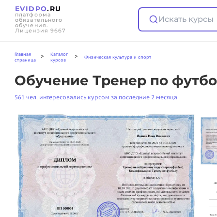
EVIDPO
.RU
платформа
Искать курсы
обязательного
обучения.
Лицензия 9667
Главная
Каталог
>
>
Физическая культура и спорт
страница
курсов
Обучение Тренер по футбо
561 чел. интересовались курсом за последние 2 месяца