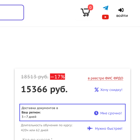
0
войти
18513
руб.
—17%
в реестре ФИС ФРДО
15366 руб.
Хочу скидку!
Доставка документов в
Ваш регион:
Мне срочно!
3—7 дней
Длительность обучения по курсу:
Нужно быстрее!
420ч или 62 дней
u
Кол-во курсов *