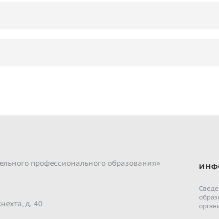
ельного профессионального образования»
ИНФ
Сведе
образ
нехта, д. 40
орган