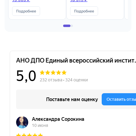
производства
Ква
Подробнее
Подробнее
П