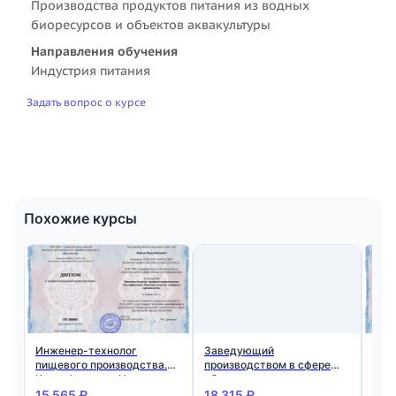
Производства продуктов питания из водных
биоресурсов и объектов аквакультуры
Направления обучения
Индустрия питания
Задать вопрос о курсе
Похожие курсы
Инженер-технолог
Заведующий
Орг
пищевого производства.
производством в сфере
обр
Квалификация: Инженер-
общественного питания.
учр
технолог пищевого
Квалификация: Шеф-повар
дет
15 565 ₽
18 315 ₽
19 