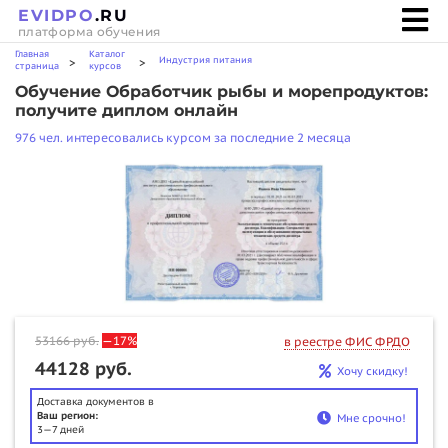
EVIDPO
.RU
платформа обучения
Главная
Каталог
Индустрия питания
>
>
страница
курсов
Обучение Обработчик рыбы и морепродуктов:
получите диплом онлайн
976 чел. интересовались курсом за последние 2 месяца
53166
руб.
—17%
в реестре ФИС ФРДО
44128 руб.
Хочу скидку!
Доставка документов в
Ваш регион:
Мне срочно!
3—7 дней