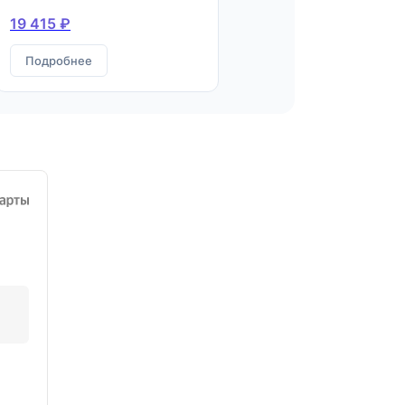
организациях питания.
19 415 ₽
Квалификация: Повар
Подробнее