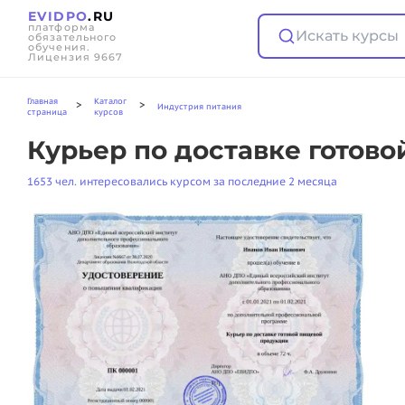
EVIDPO
.RU
платформа
Искать курсы
обязательного
обучения.
Лицензия 9667
Главная
Каталог
>
>
Индустрия питания
страница
курсов
Курьер по доставке готов
1653 чел. интересовались курсом за последние 2 месяца