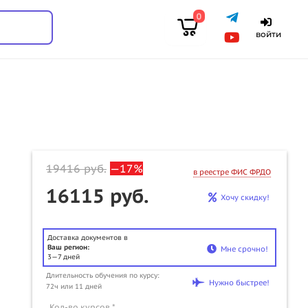
0
войти
19416
руб.
—17%
в реестре ФИС ФРДО
16115 руб.
Хочу скидку!
Доставка документов в
Ваш регион:
Мне срочно!
3—7 дней
u
Длительность обучения по курсу:
Нужно быстрее!
72ч или 11 дней
Кол-во курсов *