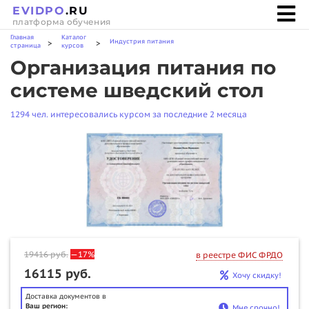
EVIDPO
.RU
платформа обучения
Главная
Каталог
Индустрия питания
>
>
страница
курсов
Организация питания по
системе шведский стол
1294 чел. интересовались курсом за последние 2 месяца
19416
руб.
—17%
в реестре ФИС ФРДО
16115 руб.
Хочу скидку!
Доставка документов в
Ваш регион:
Мне срочно!