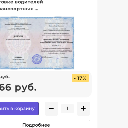
товке водителей
анспортных ...
руб.
- 17%
66 руб.
ить в корзину
Подробнее