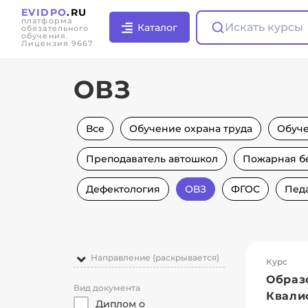
EVIDPO
.RU
платформа
Искать курсы
Каталог
обязательного
обучения.
Лицензия 9667
ОВЗ
Все
Обучение охрана труда
Обуч
Преподаватель автошкол
Пожарная б
Дефектология
ОВЗ
ФГОС
Пед
Направление (раскрывается)
Курс
Образ
Вид документа
Квали
Диплом о