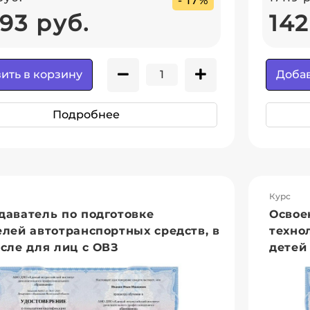
- 17%
93 руб.
142
ить в корзину
Добав
Подробнее
Курс
даватель по подготовке
Освое
елей автотранспортных средств, в
техно
сле для лиц с ОВЗ
детей 