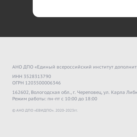
АНО ДПО «Единый всероссийский институт дополнит
ИНН 3528313790
ОГРН 1203500006346
162602, Вологодская обл., г. Череповец, ул. Карла Либк
Режим работы: пн-пт с 10:00 до 18:00
© АНО ДПО «ЕВИДПО». 2020-2023гг.