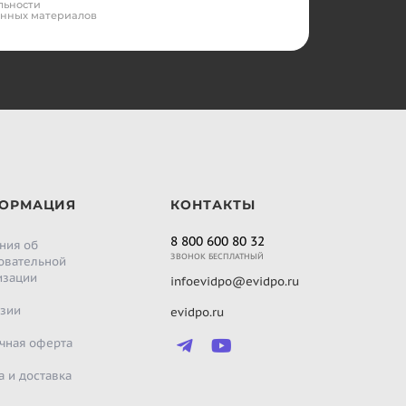
льности
онных материалов
ОРМАЦИЯ
КОНТАКТЫ
8 800 600 80 32
ния об
ЗВОНОК БЕСПЛАТНЫЙ
овательной
изации
infoevidpo@evidpo.ru
зии
evidpo.ru
чная оферта
а и доставка