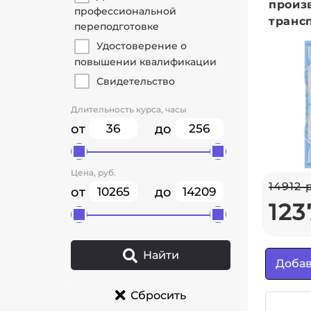
произ
профессиональной
трансп
переподготовке
Удостоверение о
повышении квалификации
Свидетельство
Длительность курса, часы
от
до
Цена, руб.
14912 
от
до
123
Найти
Добав
Сбросить