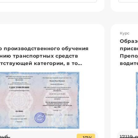
Курс
Образ
р производственного обучения
присв
нию транспортных средств
Препо
тствующей категории, в то...
водите
руб.
17119 