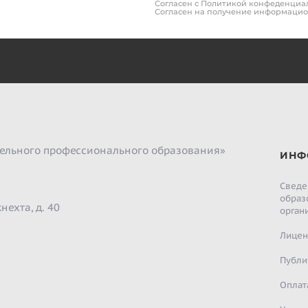
Согласен с Политикой конфеденциа
Согласен на получение информаци
ельного профессионального образования»
ИНФ
Сведе
образ
нехта, д. 40
орган
Лицен
Публи
Оплат