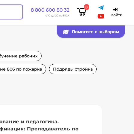
0
8 800 600 80 32
войти
с 10 до 20 по МСК
Помогите с выбором
бучение рабочих
ие 806 по пожарке
Подряды стройка
ование и педагогика.
фикация: Преподаватель по