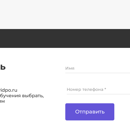
рамках специальной
оценки условий труда и
оценки
профессиональных
рисков
ь
Имя
Номер телефона *
idpo.ru
обучения выбрать,
им
Отправить