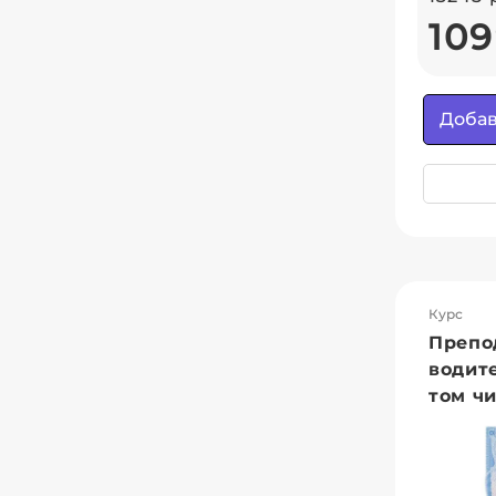
109
Добав
Курс
Препо
водит
том чи