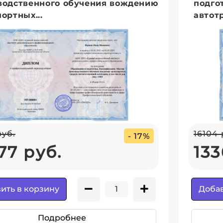
водственного обучения вождению
подго
ортных...
автотр
руб.
16104 
- 17%
77 руб.
133
ить в корзину
Добав
Подробнее