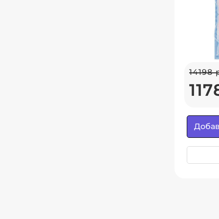
14198 
117
Добав