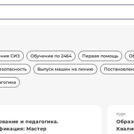
ение СИЗ
Обучение по 2464
Первая помощь
О
езопасность
Выпуск машин на линию
Постановлен
агогика
Курс
ование и педагогика.
Образ
фикация: Мастер
Квали